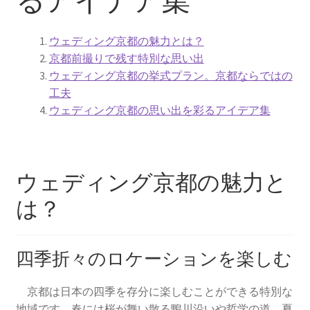
京都結婚式場
ウェディング京都の魅力とは？
ウエディング
京都前撮りで残す特別な思い出
ウェディング京都の挙式プラン。京都ならではの
京都ウエディング
工夫
ウェディング京都の思い出を彩るアイデア集
京都前撮り
京都フォトウエディング
ウェディング京都の魅力と
ガーデンウエディングの費用徹底比較！選ばれる魅力と
は？
成功の秘訣
結婚式場に設置したいウェルカムグッズ
四季折々のロケーションを楽しむ
京都ウェディングで参考にしたいこと
京都は日本の四季を存分に楽しむことができる特別な
地域です。春には桜が舞い散る鴨川沿いや哲学の道、夏