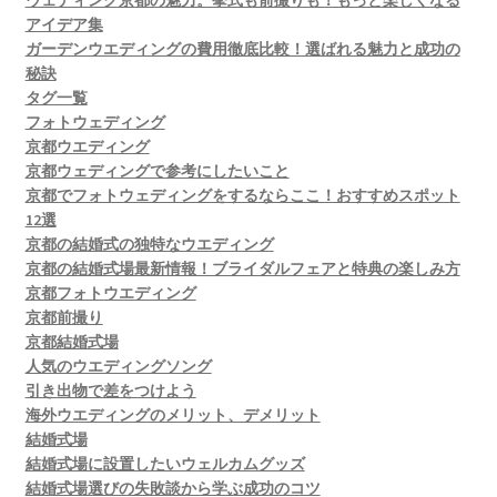
ウェディング京都の魅力。挙式も前撮りも！もっと楽しくなる
アイデア集
ガーデンウエディングの費用徹底比較！選ばれる魅力と成功の
秘訣
タグ一覧
フォトウェディング
京都ウエディング
京都ウェディングで参考にしたいこと
京都でフォトウェディングをするならここ！おすすめスポット
12選
京都の結婚式の独特なウエディング
京都の結婚式場最新情報！ブライダルフェアと特典の楽しみ方
京都フォトウエディング
京都前撮り
京都結婚式場
人気のウエディングソング
引き出物で差をつけよう
海外ウエディングのメリット、デメリット
結婚式場
結婚式場に設置したいウェルカムグッズ
結婚式場選びの失敗談から学ぶ成功のコツ