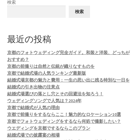
検索
検索
最近の投稿
京都のフォトウェディング完全ガイド。和装と洋装、どっちが
おすすめ？
京都の前撮りは自然と伝統が織りなすものを
京都で結婚式場の人気ランキング最新版
結婚式場京都の魅力と費用：一生の思い出に残る特別な一日を
結婚式の引き出物の注意点
結婚式場選びの落とし穴とその回避法を知ろう！
ウェディングソングで人気は？2024年
京都で結婚式が人気の理由
京都で前撮りをするならここ！魅力的なロケーション10選
京都でフォトウェディングをするなら何処で撮影したい？
ウエディングを京都でするならこのプラン
結婚式場での披露宴の相場