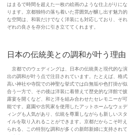
はまるで時間を超えた一枚の絵画のような仕上がりにな
アーカイブ
ります。京都独特の落ち着いた雰囲気が醸し出す魅力的
な空間は、和装だけでなく洋装にも対応しており、それ
京都の結婚式場最新情報！ブライダルフェアと特典の楽
ぞれの良さを存分に引き立ててくれます。
しみ方
ウェディング京都の魅力。挙式も前撮りも！もっと楽し
日本の伝統美との調和が叶う理由
くなるアイデア集
京都でのウェディングは、日本の伝統美と現代的な演
出の調和が叶う点で注目されています。たとえば、格式
高い神社や寺院での神聖な挙式では白無垢や色打掛が似
合う一方で、その後は洋装に着替えて歴史的な洋館で披
露宴を開くなど、和と洋を組み合わせたセレモニーが可
能です。庭園や古民家を使用したアットホームなウェデ
ィングも人気があり、伝統を尊重しながらも新しいスタ
イルを取り入れることができます。京都だからこそ叶え
られる、この特別な調和が多くの新郎新婦に支持されて