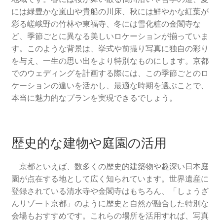
ウエディングの相談会に参加
には緑豊かな嵐山や貴船の川床、秋には鮮やかな紅葉が
彩る嵯峨野の竹林や東福寺、冬には雪化粧の金閣寺な
ど、季節ごとに異なる美しいロケーションが揃っていま
人気のウエディングソング
す。このような背景は、挙式や前撮り写真に独自の彩り
を与え、一生の思い出をより特別なものにします。京都
結婚式場選びの失敗談から学ぶ成功のコツ
でのウェディングを計画する際には、この季節ごとのロ
ケーションの違いを活かし、最適な時期を選ぶことで、
ウエディングの定番曲
本当に魅力的なプランを実現できるでしょう。
京都でフォトウェディングをするならここ！おすすめス
ポット12選
歴史的な建物や庭園の活用
海外ウエディングのメリット、デメリット
京都といえば、数多くの歴史的建築物や趣深い日本庭
園が点在する地として広く知られています。世界遺産に
京都の結婚式の独特なウエディング
登録されている清水寺や金閣寺はもちろん、「しょうざ
んリゾート京都」のように歴史と自然が融合した特別な
フォトウェディング
会場もおすすめです。これらの場所を活用すれば、写真