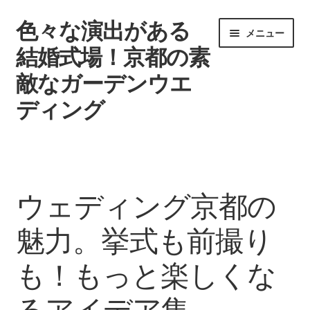
色々な演出がある
ナ
コ
メニュー
ビ
ン
結婚式場！京都の素
ゲ
テ
敵なガーデンウエ
ー
ン
シ
ツ
ディング
ョ
へ
ン
ス
ウエディングを挙げる時期
へ
キ
ス
ッ
タグ一覧
キ
プ
ウェディング京都の
ッ
記事一覧
プ
魅力。挙式も前撮り
引き出物で差をつけよう
も！もっと楽しくな
結婚式場
るアイデア集