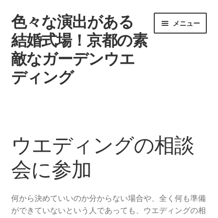
色々な演出がある
ナ
コ
メニュー
ビ
ン
結婚式場！京都の素
ゲ
テ
敵なガーデンウエ
ー
ン
シ
ツ
ディング
ョ
へ
ン
ス
ウエディングを挙げる時期
へ
キ
ス
ッ
タグ一覧
キ
プ
ウエディングの相談
ッ
記事一覧
プ
会に参加
引き出物で差をつけよう
何から決めていいのか分からない場合や、全く何も準備
結婚式場
ができていないという人であっても、ウエディングの相