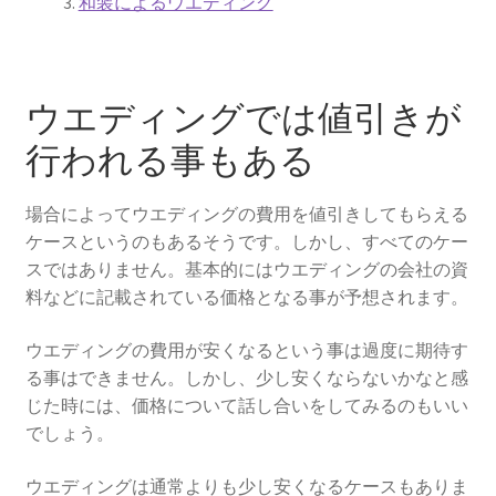
和装によるウエディング
ウエディングの相談会に参加
人気のウエディングソング
ウエディングでは値引きが
結婚式場選びの失敗談から学ぶ成功のコツ
行われる事もある
ウエディングの定番曲
場合によってウエディングの費用を値引きしてもらえる
ケースというのもあるそうです。しかし、すべてのケー
京都でフォトウェディングをするならここ！おすすめス
スではありません。基本的にはウエディングの会社の資
ポット12選
料などに記載されている価格となる事が予想されます。
海外ウエディングのメリット、デメリット
ウエディングの費用が安くなるという事は過度に期待す
る事はできません。しかし、少し安くならないかなと感
京都の結婚式の独特なウエディング
じた時には、価格について話し合いをしてみるのもいい
でしょう。
フォトウェディング
ウエディングは通常よりも少し安くなるケースもありま