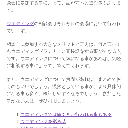
談会に参加する事によって、話が前へと進む事もありま
京都結婚式場
す。
ウエディング
ウエディング
の相談会はそれぞれの会場において行われ
ています。
京都ウエディング
相談会に参加する大きなメリットと言えば、何と言って
もウエディングプランナーと直接話をする事ができる点
京都前撮り
です。ウエディングについて気になる事があれば、気軽
に相談する事によって、答えてくれます。
京都フォトウエディング
また、ウエディングについて質問があれば、まとめてお
ガーデンウエディングの費用徹底比較！選ばれる魅力と
くのもいいでしょう。漠然としている事が、より具体的
成功の秘訣
になる事も多く、検討しやすくなるでしょう。参加した
事がない人は、ぜひ利用しましょう。
結婚式場に設置したいウェルカムグッズ
ウエディングでは値引きが行われる事もある
京都ウェディングで参考にしたいこと
ウエディングを彩る花