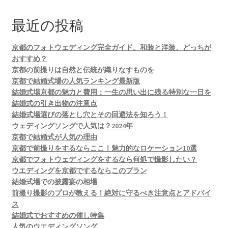
最近の投稿
京都のフォトウェディング完全ガイド。和装と洋装、どっちが
おすすめ？
京都の前撮りは自然と伝統が織りなすものを
京都で結婚式場の人気ランキング最新版
結婚式場京都の魅力と費用：一生の思い出に残る特別な一日を
結婚式の引き出物の注意点
結婚式場選びの落とし穴とその回避法を知ろう！
ウェディングソングで人気は？2024年
京都で結婚式が人気の理由
京都で前撮りをするならここ！魅力的なロケーション10選
京都でフォトウェディングをするなら何処で撮影したい？
ウエディングを京都でするならこのプラン
結婚式場での披露宴の相場
前撮り撮影のプロが教える！絶対に守るべき注意点とアドバイ
ス
結婚式でおすすめの催し特集
人気のウエディングソング