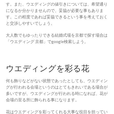
す。また、ウエディングの値引きについては、希望通り
アーカイブ
になるか分かりませんので、妥協が必要な事もありま
す。この程度であれば妥協できるという事を考えておく
京都の結婚式場最新情報！ブライダルフェアと特典の楽
と交渉しやすいでしょう。
しみ方
大人数でもゆったりできる結婚式場を京都で探す場合は
ウェディング京都の魅力。挙式も前撮りも！もっと楽し
「ウエディング 京都」でgoogle検索しよう。
くなるアイデア集
ウエディングを彩る花
何も飾りなどがない状態であったとしても、ウエディン
グが行われる会場というのはとてもきれいである場合が
多いですが、ウエディングが行われる時になれば、花が
会場の至る所に飾られる事になります。
花はウエディングを彩ってくれる大事な役目を担ってい