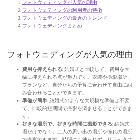
フォトウェディングが人気の理由
京都結婚式場
フォトウェディングの利用者の特徴
フォトウェディングの最近のトレンド
ウエディング
フォトウェディングまとめ
京都ウエディング
フォトウェディングが人気の理由
京都前撮り
費用を抑えられる:
結婚式と比較して、費用を大
京都フォトウエディング
幅に抑えられる点が魅力です。衣装や撮影場所、
プランなど、自分たちの予算に合わせて自由に組
ガーデンウエディングの費用徹底比較！選ばれる魅力と
み合わせることができます。
成功の秘訣
準備が簡単:
結婚式のような大規模な準備は不要
で、比較的短期間で撮影を済ませることができま
結婚式場に設置したいウェルカムグッズ
す。
好きな場所で、好きな時間に撮影できる:
結婚式
京都ウェディングで参考にしたいこと
場だけでなく、二人の思い出の場所や憧れの場所
で撮影できます。時間にも縛られず、リラックス