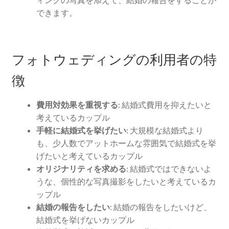
ィングの写真を添えて、結婚の報告をすることが
アーカイブ
できます。
京都の結婚式場最新情報！ブライダルフェアと特典の楽
しみ方
フォトウェディングの利用者の特
徴
ウェディング京都の魅力。挙式も前撮りも！もっと楽し
くなるアイデア集
費用対効果を重視する:
結婚式費用を抑えたいと
考えているカップル
手軽に結婚式を挙げたい:
大規模な結婚式より
も、少人数でアットホームな雰囲気で結婚式を挙
げたいと考えているカップル
オリジナリティを求める:
結婚式ではできないよ
うな、個性的な写真撮影をしたいと考えているカ
ップル
結婚の報告をしたい:
結婚の報告をしたいけど、
結婚式を挙げないカップル