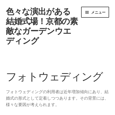
色々な演出がある
ナ
コ
メニュー
ビ
ン
結婚式場！京都の素
ゲ
テ
敵なガーデンウエ
ー
ン
シ
ツ
ディング
ョ
へ
ン
ス
ウエディングを挙げる時期
へ
キ
ス
ッ
タグ一覧
キ
プ
フォトウェディング
ッ
記事一覧
プ
フォトウェディングの利用者は近年増加傾向にあり、結
引き出物で差をつけよう
婚式の形式として定着しつつあります。その背景には、
様々な要因が考えられます。
結婚式場