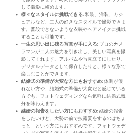
ウエディングの相談会に参加
して撮影に臨めます。
様々なスタイルに挑戦できる:
和装、洋装、カジ
ュアルなど、二人の好きなスタイルで撮影できま
人気のウエディングソング
す。普段できないような衣装やヘアメイクに挑戦
することも可能です。
結婚式場選びの失敗談から学ぶ成功のコツ
一生の思い出に残る写真が手に入る:
プロのカメ
ラマンが二人の魅力を引き出し、美しい写真を撮
ウエディングの定番曲
影してくれます。アルバムや写真立てにしたり、
デジタルデータとして保存したりと、様々な形で
京都でフォトウェディングをするならここ！おすすめス
楽しむことができます。
ポット12選
結婚式の準備が大変な方にもおすすめ:
体調が優
れない方や、結婚式の準備が大変だと感じている
海外ウエディングのメリット、デメリット
方でも、フォトウェディングなら気軽に結婚式気
分を味わえます。
京都の結婚式の独特なウエディング
結婚の報告をしたい方にもおすすめ:
結婚の報告
をしたいけど、大勢の前で披露宴をするのはちょ
フォトウェディング
っと…という方にもおすすめです。フォトウェデ