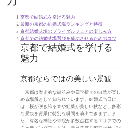
京都結婚式場
京都で結婚式を挙げる魅力
ウエディング
最新の京都の結婚式場ランキングと特徴
京都結婚式場のブライダルフェアの楽しみ方
京都ウエディング
京都での結婚式場選びを成功させるためのコツ
京都で結婚式を挙げる
京都前撮り
魅力
京都フォトウエディング
京都ならではの美しい景観
ガーデンウエディングの費用徹底比較！選ばれる魅力と
成功の秘訣
京都は歴史的な街並みや四季折々の自然が楽し
める場所として知られています。結婚式当日に
結婚式場に設置したいウェルカムグッズ
は、桜が咲き誇る春や紅葉が美しい秋など、多彩
な景観を背景に特別な瞬間を演出できます。ま
京都ウェディングで参考にしたいこと
た、有名な神社や寺院が多数点在するエリアでの
ウェディングフォトは、非日常感を際立たせ、記