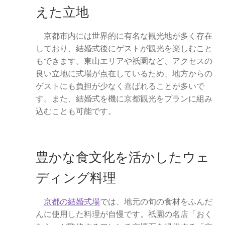
えた立地
アーカイブ
京都市内には世界的に有名な観光地が多く存在
京都の結婚式場最新情報！ブライダルフェアと特典の楽
しており、結婚式後にゲストが観光を楽しむこと
しみ方
もできます。東山エリアや祇園など、アクセスの
良い立地に式場が点在しているため、地方からの
ウェディング京都の魅力。挙式も前撮りも！もっと楽し
ゲストにも負担が少なく喜ばれることが多いで
くなるアイデア集
す。また、結婚式を機に京都観光をプランに組み
込むことも可能です。
豊かな食文化を活かしたウェ
ディング料理
京都の結婚式場
では、地元の旬の食材をふんだ
んに使用した料理が自慢です。祇園の名店「おく