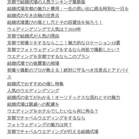
京都で結婚式場の人気ランキング最新版
結婚式場京都の魅力と費用：一生の思い出に残る特別な一日を
結婚式の引き出物の注意点
結婚式場選びの落とし穴とその回避法を知ろう！
ウェディングソングで人気は？2024年
京都で結婚式が人気の理由
京都で前撮りをするならここ！魅力的なロケーション10選
京都でフォトウェディングをするなら何処で撮影したい？
ウエディングを京都でするならこのプラン
結婚式場での披露宴の相場
前撮り撮影のプロが教える！絶対に守るべき注意点とアドバイ
ス
結婚式でおすすめの催し特集
人気のウエディングソング
結婚式の全てがわかる！オーソドックスな流れとその魅力
結婚式場は親戚への配慮を
ウエディングをホテルでしたいなら何に拘る？
京都でチャペルウエディングをするなら
フォトウェディングの魅力は何？
京都でチャペルウエディングが行える結婚式場