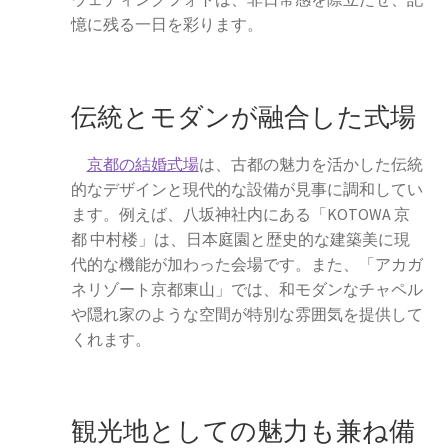
ウエディングの相談会に参加
憶に残る一日を彩ります。
人気のウエディングソング
伝統とモダンが融合した式場
結婚式場選びの失敗談から学ぶ成功のコツ
京都の結婚式場
は、古都の魅力を活かした伝統
ウエディングの定番曲
的なデザインと現代的な設備が見事に調和してい
ます。例えば、八坂神社内にある「KOTOWA 京
京都でフォトウェディングをするならここ！おすすめス
都 中村楼」は、日本庭園と歴史的な建築美に現
ポット12選
代的な機能が加わった会場です。また、「アカガ
ネリゾート京都東山」では、和モダンなチャペル
海外ウエディングのメリット、デメリット
や隠れ家のような空間が特別な雰囲気を提供して
くれます。
京都の結婚式の独特なウエディング
フォトウェディング
観光地としての魅力も兼ね備