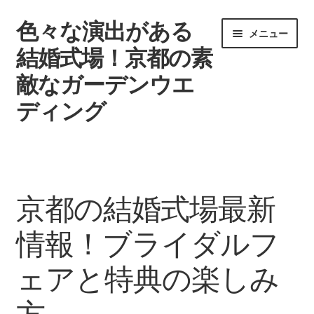
色々な演出がある
ナ
コ
メニュー
ビ
ン
結婚式場！京都の素
ゲ
テ
敵なガーデンウエ
ー
ン
シ
ツ
ディング
ョ
へ
ン
ス
ウエディングを挙げる時期
へ
キ
ス
ッ
タグ一覧
キ
プ
京都の結婚式場最新
ッ
記事一覧
プ
情報！ブライダルフ
引き出物で差をつけよう
ェアと特典の楽しみ
結婚式場
方