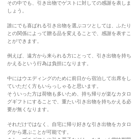
その中でも、引き出物でゲストに対しての感謝を表しま
京都結婚式場
しょう。
ウエディング
誰にでも喜ばれる引き出物を選ぶコツとしては、ふたり
との関係によって贈る品を変えることで、感謝を表すこ
京都ウエディング
とができます。
例えば、遠方から来られる方にとって、引き出物を持ち
京都前撮り
かえるという行為は負担になります。
京都フォトウエディング
中にはウエディングのために前日から宿泊して出席をし
ていただく方もいらっしゃると思います。
ガーデンウエディングの費用徹底比較！選ばれる魅力と
そういった方は荷物も多いため、持ち帰りが楽なカタロ
成功の秘訣
グギフトにすることで、重たい引き出物を持ちかえる必
要が無くなります。
結婚式場に設置したいウェルカムグッズ
それだけではなく、自宅に帰り好きな引き出物をカタロ
京都ウェディングで参考にしたいこと
グから選ぶことが可能です。