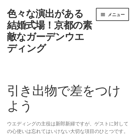
色々な演出がある
ナ
コ
メニュー
ビ
ン
結婚式場！京都の素
ゲ
テ
敵なガーデンウエ
ー
ン
シ
ツ
ディング
ョ
へ
ン
ス
ウエディングを挙げる時期
へ
キ
ス
ッ
タグ一覧
キ
プ
引き出物で差をつけ
ッ
記事一覧
プ
よう
引き出物で差をつけよう
ウエディングの主役は新郎新婦ですが、ゲストに対して
結婚式場
の心使いは忘れてはいけない大切な項目のひとつです。