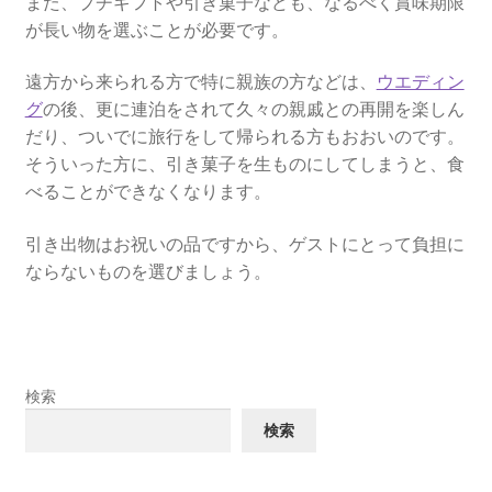
また、プチギフトや引き菓子なども、なるべく賞味期限
ウエディングの相談会に参加
が長い物を選ぶことが必要です。
遠方から来られる方で特に親族の方などは、
ウエディン
人気のウエディングソング
グ
の後、更に連泊をされて久々の親戚との再開を楽しん
だり、ついでに旅行をして帰られる方もおおいのです。
結婚式場選びの失敗談から学ぶ成功のコツ
そういった方に、引き菓子を生ものにしてしまうと、食
べることができなくなります。
ウエディングの定番曲
引き出物はお祝いの品ですから、ゲストにとって負担に
京都でフォトウェディングをするならここ！おすすめス
ならないものを選びましょう。
ポット12選
海外ウエディングのメリット、デメリット
検索
京都の結婚式の独特なウエディング
検索
フォトウェディング