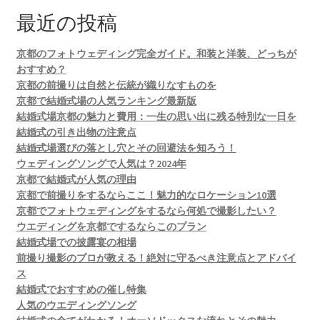
アーカイブ
最近の投稿
京都のフォトウェディング完全ガイド。和装と洋装、どっちが
京都の結婚式場最新情報！ブライダルフェアと特典の楽
おすすめ？
しみ方
京都の前撮りは自然と伝統が織りなすものを
京都で結婚式場の人気ランキング最新版
ウェディング京都の魅力。挙式も前撮りも！もっと楽し
結婚式場京都の魅力と費用：一生の思い出に残る特別な一日を
くなるアイデア集
結婚式の引き出物の注意点
結婚式場選びの落とし穴とその回避法を知ろう！
ウェディングソングで人気は？2024年
京都で結婚式が人気の理由
京都で前撮りをするならここ！魅力的なロケーション10選
京都でフォトウェディングをするなら何処で撮影したい？
ウエディングを京都でするならこのプラン
結婚式場での披露宴の相場
前撮り撮影のプロが教える！絶対に守るべき注意点とアドバイ
ス
結婚式でおすすめの催し特集
人気のウエディングソング