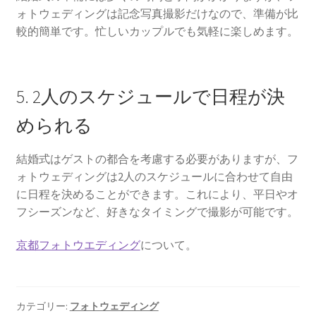
ォトウェディングは記念写真撮影だけなので、準備が比
アーカイブ
較的簡単です。忙しいカップルでも気軽に楽しめます。
京都の結婚式場最新情報！ブライダルフェアと特典の楽
しみ方
5. 2人のスケジュールで日程が決
ウェディング京都の魅力。挙式も前撮りも！もっと楽し
められる
くなるアイデア集
結婚式はゲストの都合を考慮する必要がありますが、フ
ォトウェディングは2人のスケジュールに合わせて自由
に日程を決めることができます。これにより、平日やオ
フシーズンなど、好きなタイミングで撮影が可能です。
京都フォトウエディング
について。
カテゴリー:
フォトウェディング