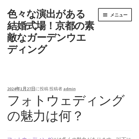
色々な演出がある
ナ
コ
メニュー
ビ
ン
結婚式場！京都の素
ゲ
テ
敵なガーデンウエ
ー
ン
シ
ツ
ディング
ョ
へ
ン
ス
ウエディングを挙げる時期
へ
キ
ス
ッ
タグ一覧
キ
プ
2024年1月27日
に投稿
投稿者
admin
ッ
フォトウェディング
記事一覧
プ
の魅力は何？
引き出物で差をつけよう
結婚式場