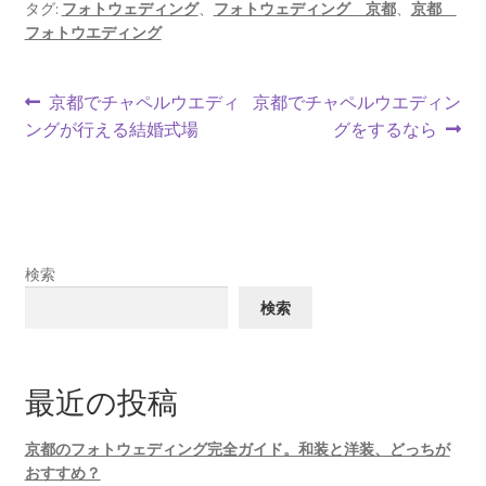
タグ:
フォトウェディング
、
フォトウェディング 京都
、
京都
フォトウエディング
投
前
次
京都でチャペルウエディ
京都でチャペルウエディン
の
の
ングが行える結婚式場
グをするなら
稿
投
投
ナ
稿:
稿:
ビ
ゲ
検索
ー
検索
シ
ョ
最近の投稿
ン
京都のフォトウェディング完全ガイド。和装と洋装、どっちが
おすすめ？