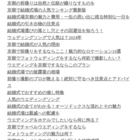
京都の前撮りは自然と伝統が織りなすものを
京都で結婚式場の人気ランキング最新版
結婚式場京都の魅力と費用：一生の思い出に残る特別な一日を
結婚式の引き出物の注意点
結婚式場選びの落とし穴とその回避法を知ろう！
ウェディングソングで人気は？2024年
京都で結婚式が人気の理由
京都で前撮りをするならここ！魅力的なロケーション10選
京都でフォトウェディングをするなら何処で撮影したい？
ウエディングを京都でするならこのプラン
結婚式場での披露宴の相場
前撮り撮影のプロが教える！絶対に守るべき注意点とアドバイ
ス
結婚式でおすすめの催し特集
人気のウエディングソング
結婚式の全てがわかる！オーソドックスな流れとその魅力
結婚式場は親戚への配慮を
ウエディングをホテルでしたいなら何に拘る？
京都でチャペルウエディングをするなら
フォトウェディングの魅力は何？