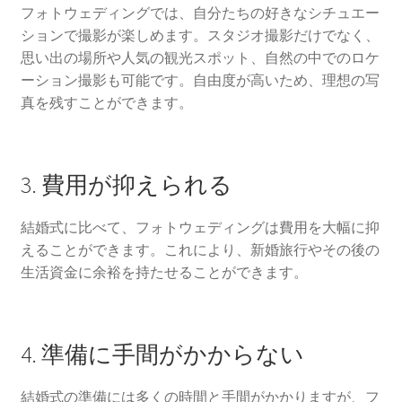
フォトウェディングでは、自分たちの好きなシチュエー
ウエディングの相談会に参加
ションで撮影が楽しめます。スタジオ撮影だけでなく、
思い出の場所や人気の観光スポット、自然の中でのロケ
人気のウエディングソング
ーション撮影も可能です。自由度が高いため、理想の写
真を残すことができます。
結婚式場選びの失敗談から学ぶ成功のコツ
ウエディングの定番曲
3. 費用が抑えられる
京都でフォトウェディングをするならここ！おすすめス
結婚式に比べて、フォトウェディングは費用を大幅に抑
ポット12選
えることができます。これにより、新婚旅行やその後の
生活資金に余裕を持たせることができます。
海外ウエディングのメリット、デメリット
京都の結婚式の独特なウエディング
4. 準備に手間がかからない
フォトウェディング
結婚式の準備には多くの時間と手間がかかりますが、フ