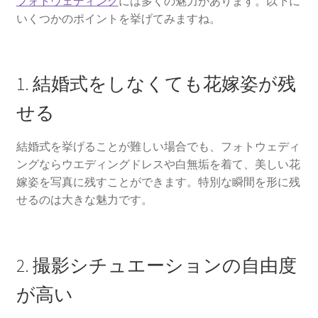
フォトウェディング
には多くの魅力があります。以下に
京都結婚式場
いくつかのポイントを挙げてみますね。
ウエディング
1. 結婚式をしなくても花嫁姿が残
京都ウエディング
せる
京都前撮り
結婚式を挙げることが難しい場合でも、フォトウェディ
ングならウエディングドレスや白無垢を着て、美しい花
京都フォトウエディング
嫁姿を写真に残すことができます。特別な瞬間を形に残
せるのは大きな魅力です。
ガーデンウエディングの費用徹底比較！選ばれる魅力と
成功の秘訣
結婚式場に設置したいウェルカムグッズ
2. 撮影シチュエーションの自由度
が高い
京都ウェディングで参考にしたいこと