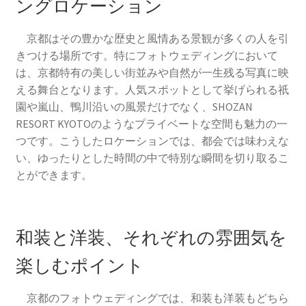
ングロケーション
ウエディングの相談会に参加
京都はその豊かな歴史と風情ある景観が多くの人を引
人気のウエディングソング
きつける場所です。特にフォトウェディングにおいて
は、京都特有の美しい街並みや自然が一生残る写真に映
結婚式場選びの失敗談から学ぶ成功のコツ
える舞台となります。人気スポットとして挙げられる祇
園や嵐山、鴨川沿いの風景だけでなく、SHOZAN
RESORT KYOTOのようなプライベートな空間も魅力の一
ウエディングの定番曲
つです。こうしたロケーションでは、都会では味わえな
い、ゆったりとした時間の中で特別な瞬間を切り取るこ
京都でフォトウェディングをするならここ！おすすめス
とができます。
ポット12選
海外ウエディングのメリット、デメリット
和装と洋装、それぞれの雰囲気を
京都の結婚式の独特なウエディング
楽しむポイント
フォトウェディング
京都のフォトウェディングでは、和装も洋装もどちら