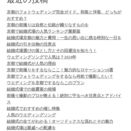
ン
京都のフォトウェディング完全ガイド。和装と洋装、どっちが
おすすめ？
京都の前撮りは自然と伝統が織りなすものを
京都で結婚式場の人気ランキング最新版
結婚式場京都の魅力と費用：一生の思い出に残る特別な一日を
結婚式の引き出物の注意点
結婚式場選びの落とし穴とその回避法を知ろう！
ウェディングソングで人気は？2024年
京都で結婚式が人気の理由
京都で前撮りをするならここ！魅力的なロケーション10選
京都でフォトウェディングをするなら何処で撮影したい？
ウエディングを京都でするならこのプラン
結婚式場での披露宴の相場
前撮り撮影のプロが教える！絶対に守るべき注意点とアドバイ
ス
結婚式でおすすめの催し特集
人気のウエディングソング
結婚式の全てがわかる！オーソドックスな流れとその魅力
結婚式場は親戚への配慮を