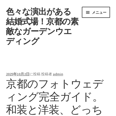
色々な演出がある
ナ
コ
メニュー
ビ
ン
結婚式場！京都の素
ゲ
テ
敵なガーデンウエ
ー
ン
シ
ツ
ディング
ョ
へ
ン
ス
ウエディングを挙げる時期
へ
キ
ス
ッ
タグ一覧
キ
プ
2025年10月2日
に投稿
投稿者
admin
ッ
京都のフォトウェデ
記事一覧
プ
ィング完全ガイド。
引き出物で差をつけよう
和装と洋装、どっち
結婚式場