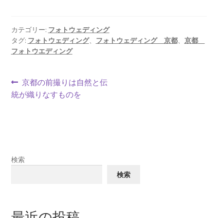
カテゴリー:
フォトウェディング
タグ:
フォトウェディング
、
フォトウェディング 京都
、
京都
フォトウエディング
投
前
京都の前撮りは自然と伝
の
統が織りなすものを
稿
投
ナ
稿:
ビ
ゲ
検索
ー
検索
シ
ョ
最近の投稿