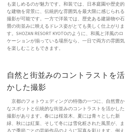
も楽しめるのが魅力です。和装では、日本庭園や歴史的
アーカイブ
な建物を背景に、伝統的な雰囲気を最大限に感じられる
撮影が可能です。一方で洋装では、歴史ある建築物や石
京都の結婚式場最新情報！ブライダルフェアと特典の楽
畳の街並みに映えるドレス姿がとても美しく仕上がりま
しみ方
す。SHOZAN RESORT KYOTOのように、和風と洋風のロ
ケーションが揃っている場所なら、一日で両方の雰囲気
ウェディング京都の魅力。挙式も前撮りも！もっと楽し
を楽しむこともできます。
くなるアイデア集
自然と街並みのコントラストを活
かした撮影
京都のフォトウェディングの特徴の一つに、自然豊か
なスポットと伝統的な街並みのコントラストを活かした
撮影があります。春には桜並木、夏には青々とした新
緑、秋には紅葉、そして冬には雪化粧された風景が、ま
るで季節ごとの芸術作品のように写真を彩ります。例え