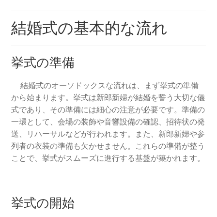
京都結婚式場
結婚式の基本的な流れ
ウエディング
挙式の準備
京都ウエディング
結婚式のオーソドックスな流れは、まず挙式の準備
京都前撮り
から始まります。挙式は新郎新婦が結婚を誓う大切な儀
式であり、その準備には細心の注意が必要です。準備の
京都フォトウエディング
一環として、会場の装飾や音響設備の確認、招待状の発
送、リハーサルなどが行われます。また、新郎新婦や参
ガーデンウエディングの費用徹底比較！選ばれる魅力と
列者の衣装の準備も欠かせません。これらの準備が整う
成功の秘訣
ことで、挙式がスムーズに進行する基盤が築かれます。
結婚式場に設置したいウェルカムグッズ
挙式の開始
京都ウェディングで参考にしたいこと