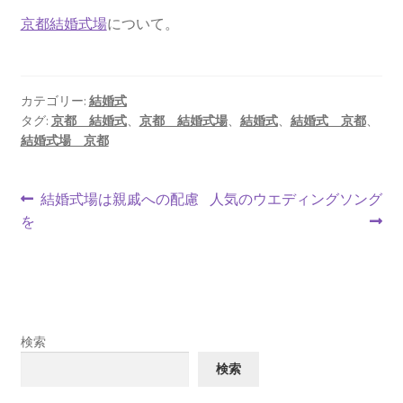
京都結婚式場
について。
カテゴリー:
結婚式
タグ:
京都 結婚式
、
京都 結婚式場
、
結婚式
、
結婚式 京都
、
結婚式場 京都
投
前
次
結婚式場は親戚への配慮
人気のウエディングソング
の
の
を
稿
投
投
ナ
稿:
稿:
ビ
ゲ
検索
ー
検索