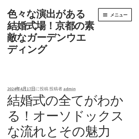
色々な演出がある
ナ
コ
メニュー
ビ
ン
結婚式場！京都の素
ゲ
テ
敵なガーデンウエ
ー
ン
シ
ツ
ディング
ョ
へ
ン
ス
ウエディングを挙げる時期
へ
キ
ス
ッ
タグ一覧
キ
プ
2024年4月17日
に投稿
投稿者
admin
ッ
結婚式の全てがわか
記事一覧
プ
る！オーソドックス
引き出物で差をつけよう
な流れとその魅力
結婚式場