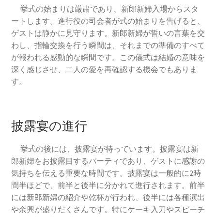
挙式の始まりは厳粛であり、新郎新婦入場からスタ
ウエディングの相談会に参加
ートします。進行役の司会者が式の始まりを告げると、
ゲストは静かに見守ります。新郎新婦が誓いの言葉を交
人気のウエディングソング
わし、指輪交換を行う瞬間は、それまでの準備のすべて
が報われる感動的な瞬間です。この儀式は結婚の意味を
結婚式場選びの失敗談から学ぶ成功のコツ
深く感じさせ、二人の愛を再確認する機会でもありま
す。
ウエディングの定番曲
京都でフォトウェディングをするならここ！おすすめス
披露宴の進行
ポット12選
挙式の後には、披露宴が待っています。披露宴は新
海外ウエディングのメリット、デメリット
郎新婦をお披露目するパーティであり、ゲストに感謝の
気持ちを伝える重要な時間です。披露宴は一般的に2時
京都の結婚式の独特なウエディング
間半ほどで、前半と後半に分かれて進行されます。前半
には新郎新婦の紹介や乾杯が行われ、後半には各種演出
フォトウェディング
や余興が盛りだくさんです。特にケーキ入刀やスピーチ