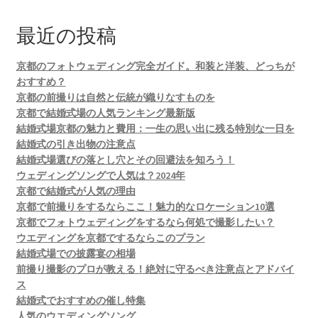
シ
ョ
最近の投稿
ン
京都のフォトウェディング完全ガイド。和装と洋装、どっちが
おすすめ？
京都の前撮りは自然と伝統が織りなすものを
京都で結婚式場の人気ランキング最新版
結婚式場京都の魅力と費用：一生の思い出に残る特別な一日を
結婚式の引き出物の注意点
結婚式場選びの落とし穴とその回避法を知ろう！
ウェディングソングで人気は？2024年
京都で結婚式が人気の理由
京都で前撮りをするならここ！魅力的なロケーション10選
京都でフォトウェディングをするなら何処で撮影したい？
ウエディングを京都でするならこのプラン
結婚式場での披露宴の相場
前撮り撮影のプロが教える！絶対に守るべき注意点とアドバイ
ス
結婚式でおすすめの催し特集
人気のウエディングソング