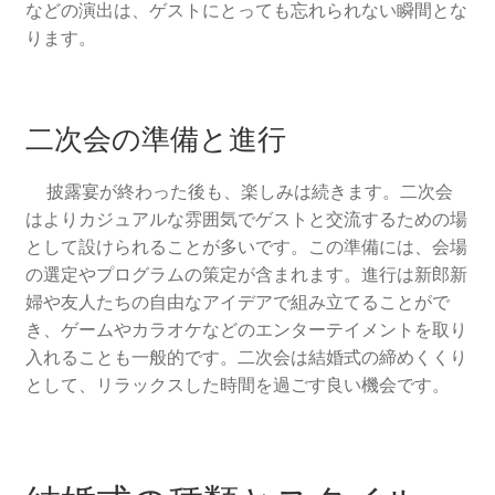
などの演出は、ゲストにとっても忘れられない瞬間とな
アーカイブ
ります。
京都の結婚式場最新情報！ブライダルフェアと特典の楽
しみ方
二次会の準備と進行
ウェディング京都の魅力。挙式も前撮りも！もっと楽し
披露宴が終わった後も、楽しみは続きます。二次会
くなるアイデア集
はよりカジュアルな雰囲気でゲストと交流するための場
として設けられることが多いです。この準備には、会場
の選定やプログラムの策定が含まれます。進行は新郎新
婦や友人たちの自由なアイデアで組み立てることがで
き、ゲームやカラオケなどのエンターテイメントを取り
入れることも一般的です。二次会は結婚式の締めくくり
として、リラックスした時間を過ごす良い機会です。