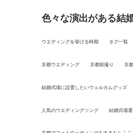
色々な演出がある結
ナ
コ
ビ
ン
ゲ
テ
ー
ン
ウエディングを挙げる時期
タグ一覧
シ
ツ
ョ
へ
ン
ス
京都ウエディング
京都前撮り
京
へ
キ
ス
ッ
キ
プ
結婚式場に設置したいウェルカムグッズ
ッ
プ
人気のウエディングソング
結婚式場選
京都でフォトウェディングをするならここ