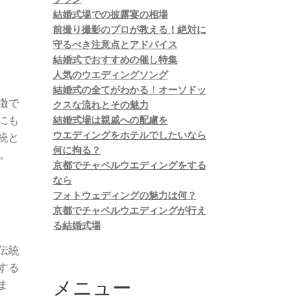
結婚式場での披露宴の相場
前撮り撮影のプロが教える！絶対に
守るべき注意点とアドバイス
結婚式でおすすめの催し特集
人気のウエディングソング
結婚式の全てがわかる！オーソドッ
徴で
クスな流れとその魅力
にも
結婚式場は親戚への配慮を
ウエディングをホテルでしたいなら
統と
何に拘る？
。
京都でチャペルウエディングをする
なら
フォトウェディングの魅力は何？
京都でチャペルウエディングが行え
る結婚式場
伝統
する
メニュー
ま