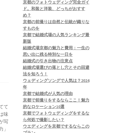
京都のフォトウェディング完全ガイ
ド。和装と洋装、どっちがおすす
め？
京都の前撮りは自然と伝統が織りな
すものを
京都で結婚式場の人気ランキング最
新版
結婚式場京都の魅力と費用：一生の
思い出に残る特別な一日を
結婚式の引き出物の注意点
結婚式場選びの落とし穴とその回避
法を知ろう！
ウェディングソングで人気は？2024
年
京都で結婚式が人気の理由
京都で前撮りをするならここ！魅力
てて
的なロケーション10選
京都でフォトウェディングをするな
は味
ら何処で撮影したい？
が写
ウエディングを京都でするならこの
力」
プラン