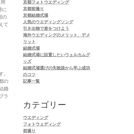
使用
京都フォトウエディング
京都前撮り
特に
京都結婚式場
都の
人気のウエディングソング
えて
引き出物で差をつけよう
海外ウエディングのメリット、デメ
リット
結婚式場
結婚式場に設置したいウェルカムグ
ッズ
結婚式場選びの失敗談から学ぶ成功
す。
のコツ
都の
記事一覧
結婚
プラ
カテゴリー
ウエディング
フォトウェディング
前撮り