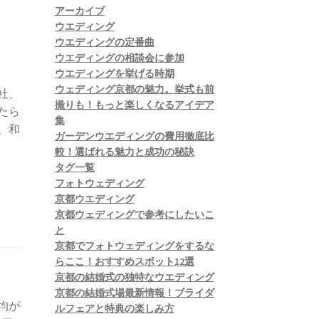
アーカイブ
ウエディング
ウエディングの定番曲
ウエディングの相談会に参加
ウエディングを挙げる時期
ウェディング京都の魅力。挙式も前
社、
撮りも！もっと楽しくなるアイデア
たら
集
、和
ガーデンウエディングの費用徹底比
較！選ばれる魅力と成功の秘訣
タグ一覧
フォトウェディング
京都ウエディング
京都ウェディングで参考にしたいこ
と
京都でフォトウェディングをするな
らここ！おすすめスポット12選
京都の結婚式の独特なウエディング
京都の結婚式場最新情報！ブライダ
均が
ルフェアと特典の楽しみ方