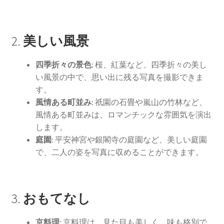
ウエディングの相談会に参加
人気のウエディングソング
2.
美しい風景
結婚式場選びの失敗談から学ぶ成功のコツ
四季折々の景色:
桜、紅葉など、四季折々の美し
い風景の中で、思い出に残る写真を撮影できま
す。
ウエディングの定番曲
風情ある町並み:
祇園の石畳や嵐山の竹林など、
風情ある町並みは、ロマンチックな雰囲気を演出
京都でフォトウェディングをするならここ！おすすめス
します。
ポット12選
庭園:
平安神宮や銀閣寺の庭園など、美しい庭園
で、二人の姿を写真に収めることができます。
海外ウエディングのメリット、デメリット
京都の結婚式の独特なウエディング
3.
おもてなし
フォトウェディング
京料理:
京料理は、見た目も美しく、味も格別で