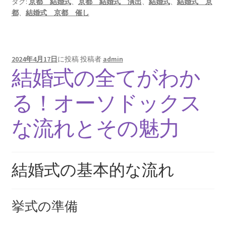
タグ:
京都 結婚式
、
京都 結婚式 演出
、
結婚式
、
結婚式 京
都
、
結婚式 京都 催し
2024年4月17日
に投稿
投稿者
admin
結婚式の全てがわか
る！オーソドックス
な流れとその魅力
結婚式の基本的な流れ
挙式の準備