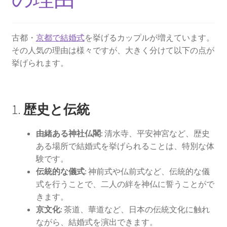
京都結婚式場
古都・
京都で結婚式
を挙げるカップルが増えています。
ウエディング
その人気の理由は様々ですが、大きく分けて以下の点が
挙げられます。
京都ウエディング
京都前撮り
1.
歴史と伝統
京都フォトウエディング
由緒ある神社仏閣:
清水寺、平安神宮など、歴史
ガーデンウエディングの費用徹底比較！選ばれる魅力と
ある場所で結婚式を挙げられることは、特別な体
成功の秘訣
験です。
伝統的な儀式:
神前式や仏前式など、伝統的な儀
式を行うことで、二人の絆を神仏に誓うことがで
結婚式場に設置したいウェルカムグッズ
きます。
京文化:
茶道、華道など、日本の伝統文化に触れ
京都ウェディングで参考にしたいこと
ながら、結婚式を演出できます。