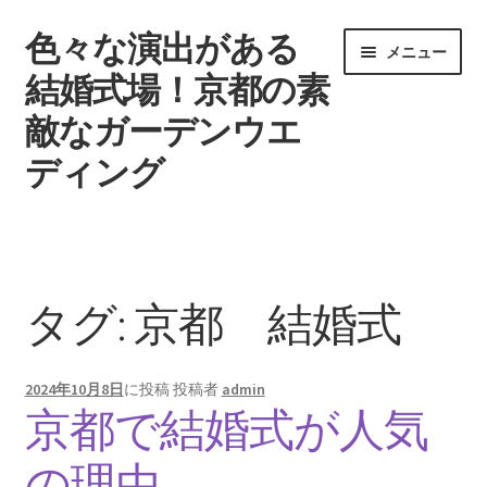
色々な演出がある
ナ
コ
メニュー
ビ
ン
結婚式場！京都の素
ゲ
テ
敵なガーデンウエ
ー
ン
シ
ツ
ディング
ョ
へ
ン
ス
ウエディングを挙げる時期
へ
キ
ス
ッ
タグ一覧
キ
プ
タグ:
京都 結婚式
ッ
記事一覧
プ
2024年10月8日
に投稿
投稿者
admin
引き出物で差をつけよう
京都で結婚式が人気
結婚式場
の理由