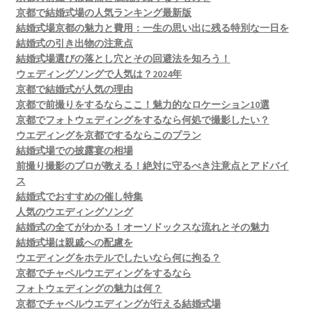
京都で結婚式場の人気ランキング最新版
結婚式場京都の魅力と費用：一生の思い出に残る特別な一日を
結婚式の引き出物の注意点
結婚式場選びの落とし穴とその回避法を知ろう！
ウェディングソングで人気は？2024年
京都で結婚式が人気の理由
京都で前撮りをするならここ！魅力的なロケーション10選
京都でフォトウェディングをするなら何処で撮影したい？
ウエディングを京都でするならこのプラン
結婚式場での披露宴の相場
前撮り撮影のプロが教える！絶対に守るべき注意点とアドバイ
ス
結婚式でおすすめの催し特集
人気のウエディングソング
結婚式の全てがわかる！オーソドックスな流れとその魅力
結婚式場は親戚への配慮を
ウエディングをホテルでしたいなら何に拘る？
京都でチャペルウエディングをするなら
フォトウェディングの魅力は何？
京都でチャペルウエディングが行える結婚式場