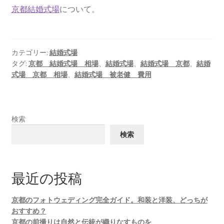
京都結婚式場
について。
アーカイブ
京都の結婚式場最新情報！ブライダルフェアと特典の楽
しみ方
カテゴリー:
結婚式場
タグ:
京都 結婚式場 相場
、
結婚式場
、
結婚式場 京都
、
結婚
式場 京都 相場
、
結婚式場 被老健 費用
ウェディング京都の魅力。挙式も前撮りも！もっと楽し
くなるアイデア集
検索
検索
最近の投稿
京都のフォトウェディング完全ガイド。和装と洋装、どっちが
おすすめ？
京都の前撮りは自然と伝統が織りなすものを