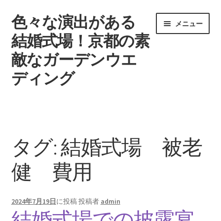
色々な演出がある
ナ
コ
メニュー
ビ
ン
結婚式場！京都の素
ゲ
テ
敵なガーデンウエ
ー
ン
シ
ツ
ディング
ョ
へ
ン
ス
ウエディングを挙げる時期
へ
キ
ス
ッ
タグ一覧
キ
プ
タグ:
結婚式場 被老
ッ
記事一覧
プ
健 費用
引き出物で差をつけよう
2024年7月19日
に投稿
投稿者
admin
結婚式場
結婚式場での披露宴