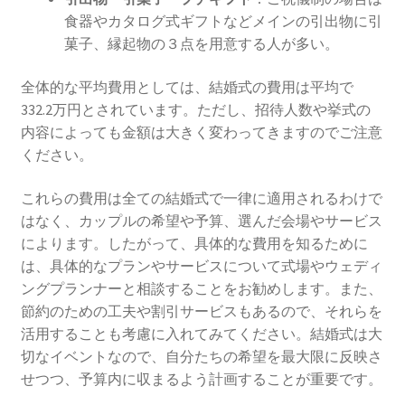
ウエディングの相談会に参加
食器やカタログ式ギフトなどメインの引出物に引
菓子、縁起物の３点を用意する人が多い。
人気のウエディングソング
全体的な平均費用としては、結婚式の費用は平均で
332.2万円とされています。ただし、招待人数や挙式の
結婚式場選びの失敗談から学ぶ成功のコツ
内容によっても金額は大きく変わってきますのでご注意
ください。
ウエディングの定番曲
これらの費用は全ての結婚式で一律に適用されるわけで
京都でフォトウェディングをするならここ！おすすめス
はなく、カップルの希望や予算、選んだ会場やサービス
ポット12選
によります。したがって、具体的な費用を知るために
は、具体的なプランやサービスについて式場やウェディ
海外ウエディングのメリット、デメリット
ングプランナーと相談することをお勧めします。また、
節約のための工夫や割引サービスもあるので、それらを
京都の結婚式の独特なウエディング
活用することも考慮に入れてみてください。結婚式は大
切なイベントなので、自分たちの希望を最大限に反映さ
フォトウェディング
せつつ、予算内に収まるよう計画することが重要です。