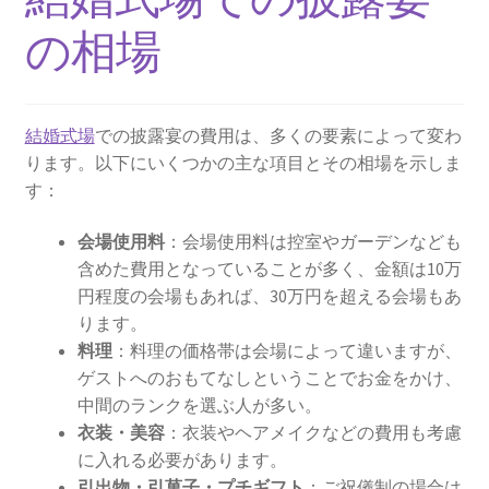
京都結婚式場
の相場
ウエディング
結婚式場
での披露宴の費用は、多くの要素によって変わ
京都ウエディング
ります。以下にいくつかの主な項目とその相場を示しま
す：
京都前撮り
会場使用料
：会場使用料は控室やガーデンなども
京都フォトウエディング
含めた費用となっていることが多く、金額は10万
円程度の会場もあれば、30万円を超える会場もあ
ガーデンウエディングの費用徹底比較！選ばれる魅力と
ります。
成功の秘訣
料理
：料理の価格帯は会場によって違いますが、
ゲストへのおもてなしということでお金をかけ、
結婚式場に設置したいウェルカムグッズ
中間のランクを選ぶ人が多い。
衣装・美容
：衣装やヘアメイクなどの費用も考慮
京都ウェディングで参考にしたいこと
に入れる必要があります。
引出物・引菓子・プチギフト
：ご祝儀制の場合は